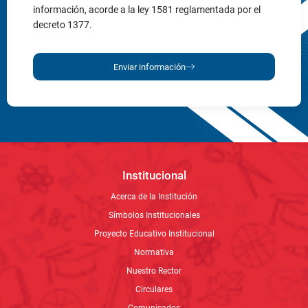
Institucional
Acerca de la Institución
Símbolos Institucionales
Proyecto Educativo Institucional
Normativa
Nuestro Rector
Circulares
Comunicados
Cómo llegar
Admisiones
Proceso de inscripción y matrícula
Costos
Plan de estudios
Pagos de pensión
Calendario académico