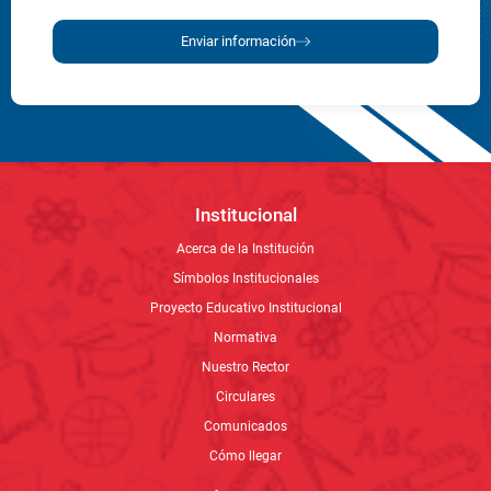
Acerca de la Institución
Símbolos Institucionales
Proyecto Educativo Institucional
Normativa
Nuestro Rector
Circulares
Comunicados
Cómo llegar
Admisiones
Proceso de inscripción y matrícula
Costos
Plan de estudios
Pagos de pensión
Calendario académico
Áreas y departamentos
Rectoría