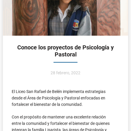
28 febrero, 2022
El Liceo San Rafael de Belén implementa estrategias
desde el Área de Psicología y Pastoral enfocadas en
fortalecer el bienestar de la comunidad.
Con el propósito de mantener una excelente relación
entre la comunidad y fortalecer el bienestar de quienes
integran la familia Lisarista, las áreas de Psicología y
Pastoral del Liceo San Rafael están enfocadas en la
creación de nuevas estrategias que permitan la cercanía
y el bien común.
Algunas de ellas se denominan:
Bienestar
Tips
Seamos equipo #FamiliaLisarista