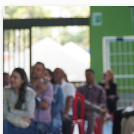
Asamblea General d
9 febre
Invitamos a todos los padres de familia a participar en la
As
de 7:00 a.m. a 9:00 a.m.
La jornada iniciará con un encuentro con el rector, de 7:00 
los orientadores de grupo, de 7:45 a.m. a 8:45 a.m.
Este espacio es fundamental para fortalecer la comunicación e
tiene carácter obligatorio.