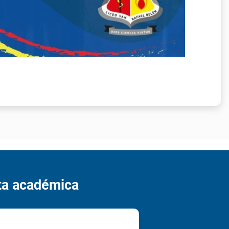
(s)
de documento
/ Celular
 interés*
(s) del acudiente