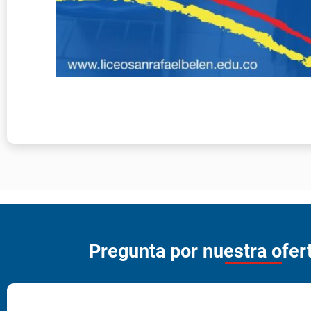
Nombre (s)
Apellido 
Tipo de documento
Número 
Correo electrónico
Teléfono 
¿Eres menor de edad?
Grado de
Nombre (s) del acudiente*
Apellido 