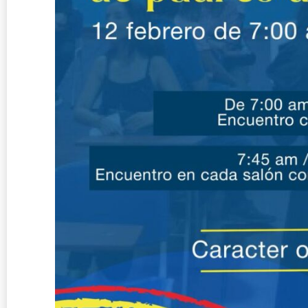
Pregunta por nuestra ofe
Si quieres información para est
regístrate.
Este formulario
NO
aplica para inscripció
Para consultar nuestro
proceso de inscripción y matrícula d