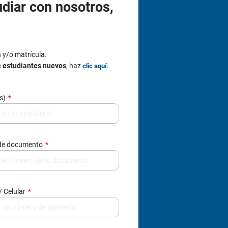
de documento
/ Celular
e de datos, contactarte y enviarte
377.