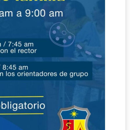
rta académica
udiar con nosotros,
n y/o matrícula.
e estudiantes nuevos
, haz
.
clic aquí