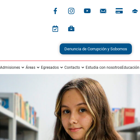
Admisiones
Áreas
Egresados
Contacto
Estudia con nosotros
Educación
Novedades Institucionales