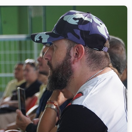
e Padres de familia
ro, 2026
amblea General
, que se realizará el próximo
12 de febrero,
a.m. a 7:45 a.m., seguido del encuentro en cada salón con
ntre la familia y la institución, por lo que la asistencia