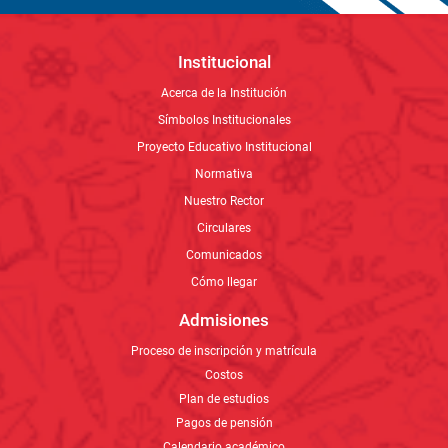
Circulares
Comunicados
Cómo llegar
Admisiones
Proceso de inscripción y matrícula
Costos
Plan de estudios
Pagos de pensión
Calendario académico
Áreas y departamentos
Rectoría
Secretaría Académica
Orientación Académica
Orientación de Formación
Psicología
Departamentos Educativos