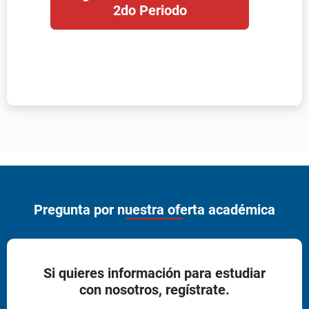
Pregunta por nuestra oferta académica
Si quieres información para estudiar
con nosotros, regístrate.
Este formulario
NO
aplica para inscripción y/o
matrícula.
Para consultar nuestro
proceso de inscripción y
matrícula de estudiantes nuevos
, haz
.
clic aquí
Nombre (s)